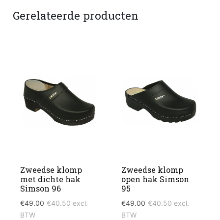
Gerelateerde producten
Zweedse klomp
Zweedse klomp
met dichte hak
open hak Simson
Simson 96
95
€
49.00
€
40.50
excl.
€
49.00
€
40.50
excl.
BTW
BTW