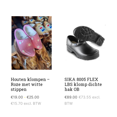
Houten klompen –
SIKA 8005 FLEX
Roze met witte
LBS klomp dichte
stippen
hak OB
Prijsklasse:
€
19.00
-
€
25.00
€
89.00
€
73.55
excl.
€19.00
€
15.70
excl. BTW
BTW
tot
€25.00