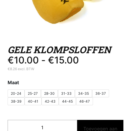
GELE KLOMPSLOFFEN
€
10.00
-
€
15.00
Prijsklasse: €10.00 tot €15.00
€
8.26
excl. BTW
Maat
20-24
25-27
28-30
31-33
34-35
36-37
38-39
40-41
42-43
44-45
46-47
Gele
Toevoegen aan
klompsloffen