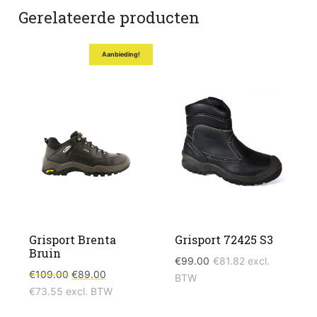
Gerelateerde producten
Aanbieding!
Grisport Brenta
Grisport 72425 S3
Bruin
€
99.00
€
81.82
excl.
Oorspronkelijke
Huidige
€
109.00
€
89.00
BTW
prijs
prijs
€
73.55
excl. BTW
was:
is:
€109.00.
€89.00.