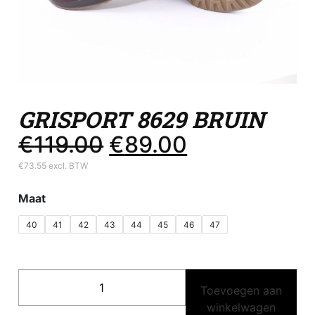
GRISPORT 8629 BRUIN
€
119.00
€
89.00
Oorspronkelijke prijs was: €119.00.
Huidige prijs is: €89.00.
€
73.55
excl. BTW
Maat
40
41
42
43
44
45
46
47
Grisport
Toevoegen aan
8629
winkelwagen
Bruin