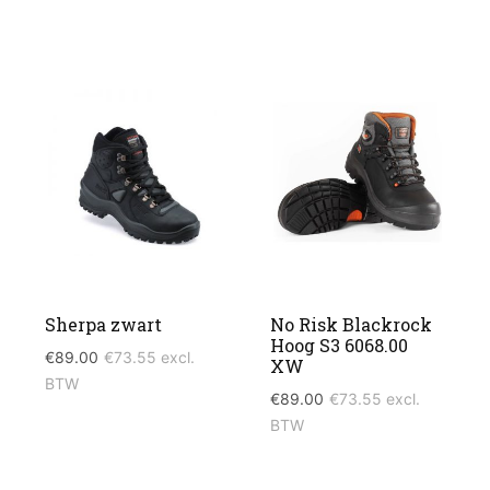
Sherpa zwart
No Risk Blackrock
Hoog S3 6068.00
€
89.00
€
73.55
excl.
XW
BTW
€
89.00
€
73.55
excl.
BTW