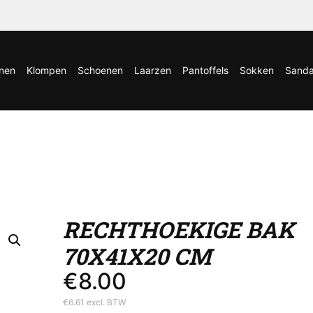
nen
Klompen
Schoenen
Laarzen
Pantoffels
Sokken
Sanda
RECHTHOEKIGE BAK
70X41X20 CM
€
8.00
€
6.61
excl. BTW