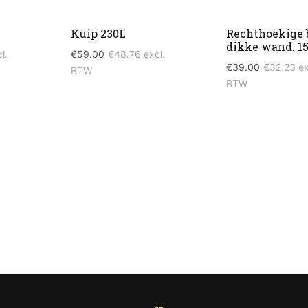
Kuip 230L
Rechthoekige 
dikke wand. 15
l.
€
59.00
€
48.76
excl.
€
39.00
€
32.23
ex
BTW
BTW