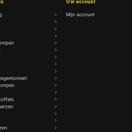
en
Uw account
g
Mijn account
lompen
s
Regentonnen
lompen
offels
aarzen
zen