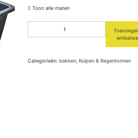
Toon alle maten
Rechthoekige
Toevoege
bak
winkelw
70x41x20
cm
aantal
Categorieën:
bakken
,
Kuipen & Regentonnen