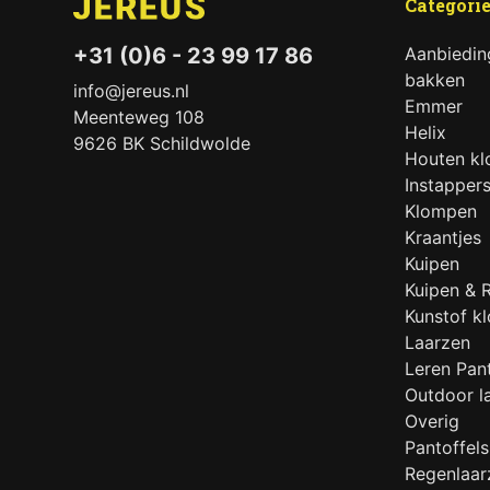
Categori
Aanbiedin
+31 (0)6 - 23 99 17 86
bakken
info@jereus.nl
Emmer
Meenteweg 108
Helix
9626 BK Schildwolde
Houten k
Instapper
Klompen
Kraantjes
Kuipen
Kuipen & 
Kunstof k
Laarzen
Leren Pant
Outdoor l
Overig
Pantoffels
Regenlaar