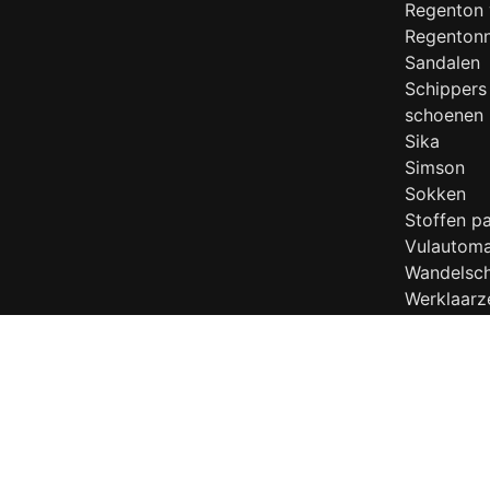
Regenton 
Regenton
Sandalen
Schippers
schoenen
Sika
Simson
Sokken
Stoffen pa
Vulautom
Wandelsc
Werklaarz
Werkscho
Zorg/Hor
Zweedse 
© Jereus - 2026