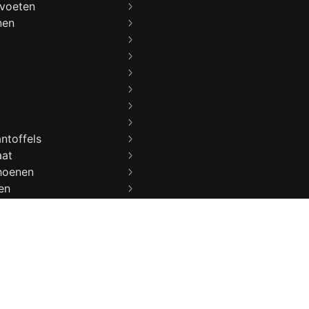
voeten
nen
ntoffels
aat
hoenen
en
enen
eca
klompen