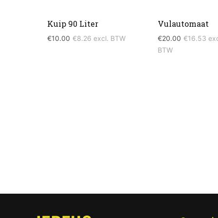
Kuip 90 Liter
Vulautomaat
€
10.00
€
8.26
excl. BTW
€
20.00
€
16.53
exc
BTW