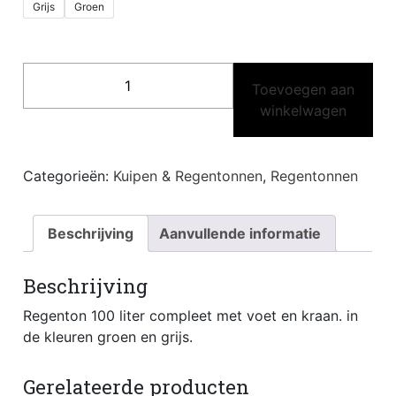
Grijs
Groen
regenton
Toevoegen aan
100
winkelwagen
liter
groen
aantal
Categorieën:
Kuipen & Regentonnen
,
Regentonnen
Beschrijving
Aanvullende informatie
Beschrijving
Regenton 100 liter compleet met voet en kraan. in
de kleuren groen en grijs.
Gerelateerde producten