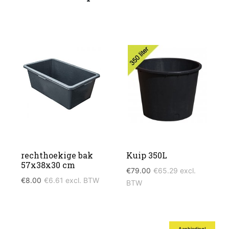
rechthoekige bak
Kuip 350L
57x38x30 cm
€
79.00
€
65.29
excl.
€
8.00
€
6.61
excl. BTW
BTW
Aanbieding!