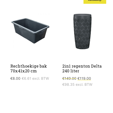
Rechthoekige bak
2in1 regenton Delta
70x41x20 cm
240 liter
Oorspronkelijke
Huidige
€
8.00
€
6.61
excl. BTW
€
149.00
€
119.00
prijs
prijs
€
98.35
excl. BTW
was:
is:
€149.00.
€119.00.