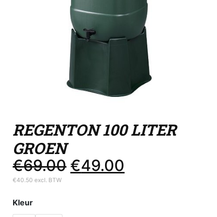
REGENTON 100 LITER
GROEN
€
69.00
€
49.00
Oorspronkelijke prijs was: €69.00.
Huidige prijs is: €49.00.
€
40.50
excl. BTW
Kleur