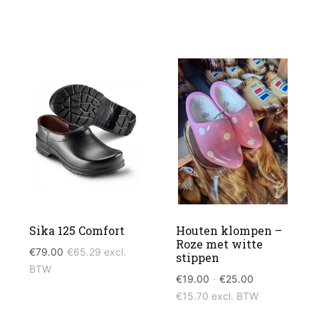
Sika 125 Comfort
Houten klompen –
Roze met witte
€
79.00
€
65.29
excl.
stippen
BTW
Prijsklasse:
€
19.00
-
€
25.00
€19.00
€
15.70
excl. BTW
tot