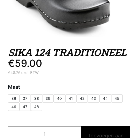
SIKA 124 TRADITIONEEL
€
59.00
€
48.76
excl. BTW
Maat
36
37
38
39
40
41
42
43
44
45
46
47
48
Sika
Toevoegen aan
124