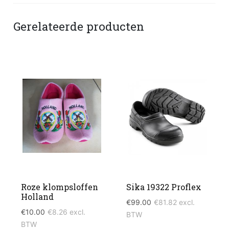
Gerelateerde producten
Roze klompsloffen
Sika 19322 Proflex
Holland
€
99.00
€
81.82
excl.
€
10.00
€
8.26
excl.
BTW
BTW