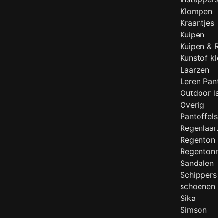
Klompen
Kraantjes
Kuipen
Kuipen & 
Kunstof k
Laarzen
Leren Pant
Outdoor l
Overig
Pantoffels
Regenlaar
Regenton 
Regenton
Sandalen
Schippers
schoenen
Sika
Simson