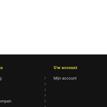
en
Uw account
g
Mijn account
lompen
s