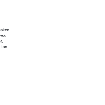
maken
twee
t,
d kan