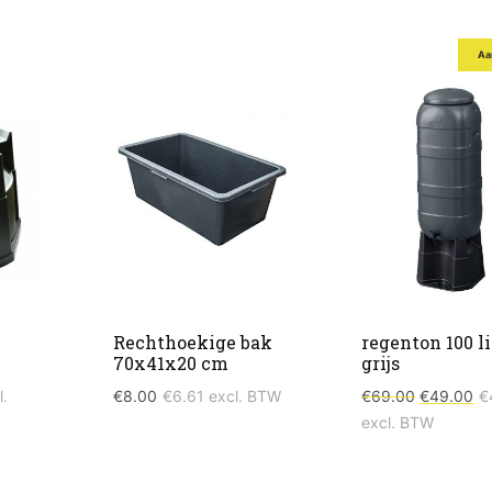
Aa
Rechthoekige bak
regenton 100 li
70x41x20 cm
grijs
Oorspronk
Hu
.
€
8.00
€
6.61
excl. BTW
€
69.00
€
49.00
€
prijs
pri
excl. BTW
was:
is:
€69.00.
€4