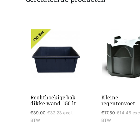
Rechthoekige bak
Kleine
dikke wand. 150 lt
regentonvoet
€
39.00
€
32.23
excl.
€
17.50
€
14.46
excl
BTW
BTW