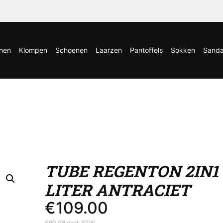
nen
Klompen
Schoenen
Laarzen
Pantoffels
Sokken
Sanda
TUBE REGENTON 2IN1 
LITER ANTRACIET
€
109.00
€
90.08
excl. BTW