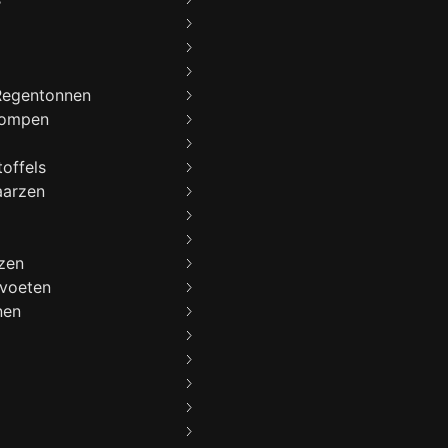
Regentonnen
lompen
offels
aarzen
zen
voeten
nen