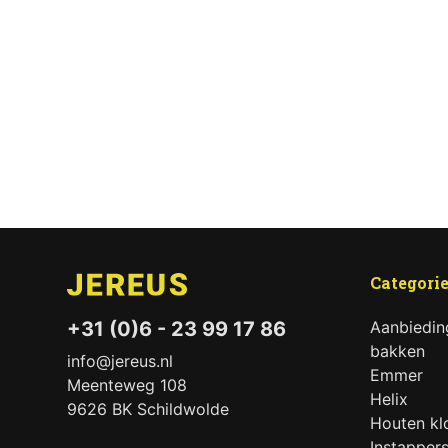
Categori
Aanbiedin
+31 (0)6 - 23 99 17 86
bakken
info@jereus.nl
Emmer
Meenteweg 108
Helix
9626 BK Schildwolde
Houten k
Instapper