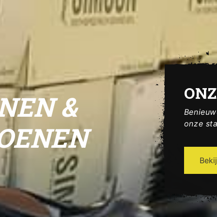
ONZ
EN
Benieuwd
onze st
Beki