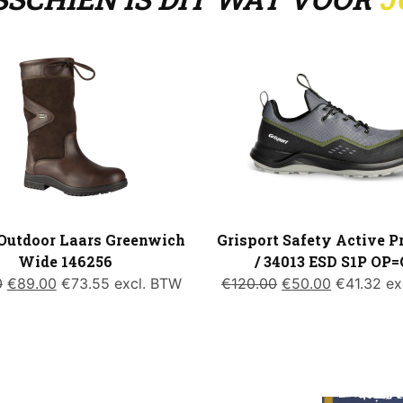
Outdoor Laars Greenwich
Grisport Safety Active 
Wide 146256
/ 34013 ESD S1P OP
Oorspronkelijke
Huidige
Oorspronkelijke
Huidige
0
€
89.00
€
73.55
excl. BTW
€
120.00
€
50.00
€
41.32
ex
prijs
prijs
prijs
prijs
was:
is:
was:
is:
€119.00.
€89.00.
€120.00.
€50.00.