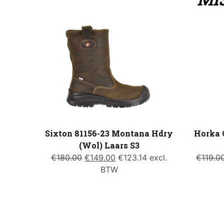
Sixton 81156-23 Montana Hdry
Horka 
(Wol) Laars S3
Oorspronkelijke
Huidige
€
180.00
€
149.00
€
123.14
excl.
€
119.0
prijs
prijs
BTW
was:
is:
€180.00.
€149.00.