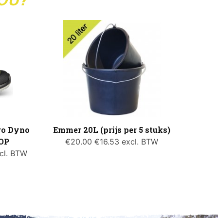
Pro Dyno
Emmer 20L (prijs per 5 stuks)
=OP
€
20.00
€
16.53
excl. BTW
cl. BTW