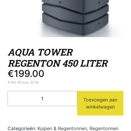
AQUA TOWER
REGENTON 450 LITER
€
199.00
€
164.46
excl. BTW
Aqua
Toevoegen aan
Tower
winkelwagen
regenton
450
liter
Categorieën:
Kuipen & Regentonnen
,
Regentonnen
aantal