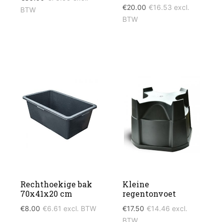
€
20.00
€
16.53
excl.
BTW
BTW
Rechthoekige bak
Kleine
70x41x20 cm
regentonvoet
€
8.00
€
6.61
excl. BTW
€
17.50
€
14.46
excl.
BTW