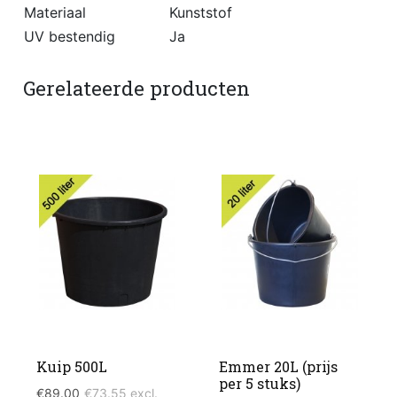
Materiaal
Kunststof
UV bestendig
Ja
Gerelateerde producten
Kuip 500L
Emmer 20L (prijs
per 5 stuks)
€
89.00
€
73.55
excl.